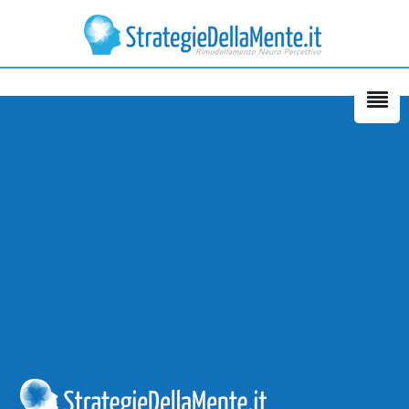
Questo corso è pieno di
strategie per cambiare se stessi
nella maniera più soddisfacente
e equilibrata. Si riesce a mettere
in pratica subito con le
spiegazioni ed esempi molto
chiari da parte di Florian. Grazie
di tutto!
Enkeleda Bako – Volpago del
Montello - TV