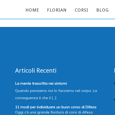
HOME
FLORIAN
CORSI
BLOG
mpi toccanti e reali di fronte ai quali non ci si può proprio più
autori del nostro cammino. Basta volerlo! Grazie di cuore Flo!
Laura Sartori -
Articoli Recenti
La mente trascritta nei sintomi
Quando pensiamo noi lo facciamo nel corpo. La
conseguenza è che il [...]
11 modi per individuare un buon corso di Difesa
Oggi c’è una grande fioritura di corsi di difesa
Personale