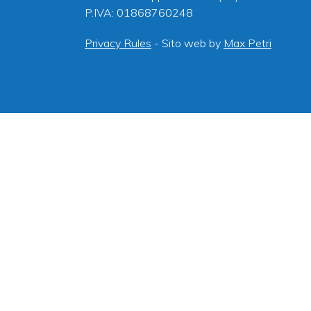
P.IVA: 01868760248
Privacy Rules
- Sito web by
Max Petri