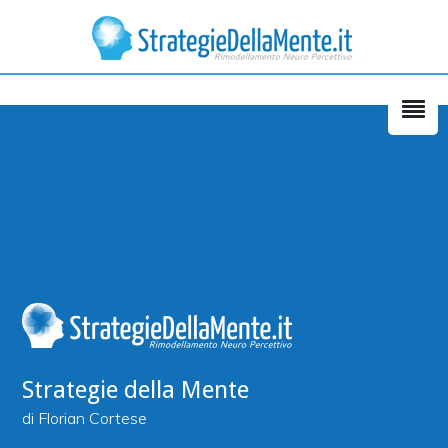
La cosa più incredibile è che
dentro di te senti che “
è vero e lo
sai
” e la cosa ti illumina! Vorrei
più materiale da portare a casa.
Massimo Conte – Romano
d’Ezzelino - VI
Strategie della Mente
di Florian Cortese