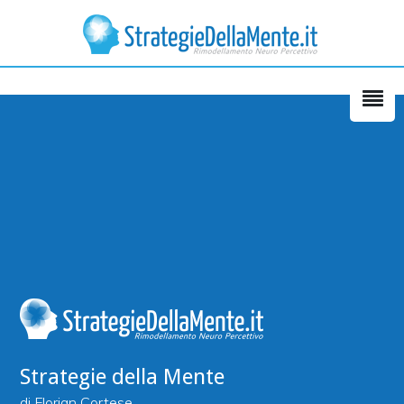
Grazie a voi. Ritornerò per
consolidare e per riflettere
sorridendo e divertendomi come
ho fatto per tutta la durata di
questo corso.
Serena Zanotto – Bassano del
Grappa - VI
Strategie della Mente
di Florian Cortese