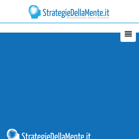
È il primo corso tenuto da Florian
a cui partecipo e sono
entusiasta, forse proprio perché
si discosta dalla “norma”. La
carica che mi trasmette Florian
non fa altro che alimentare, in
senso positivo, la mia voglia di
migliorare. Grazie.
Laura Donanzan – Mussolente -
VI