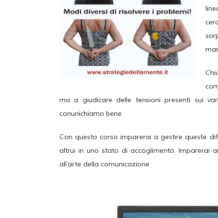
line
ce
sor
mare
Ch
com
ma a giudicare delle tensioni presenti sui va
conunichiamo bene
Con questo corso imparerai a gestire queste diffi
altrui in uno stato di accoglimento. Imparerai 
all’arte della comunicazione