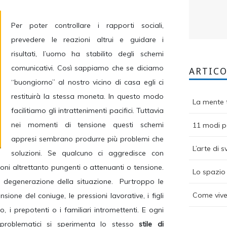
Per poter controllare i rapporti sociali,
prevedere le reazioni altrui e guidare i
risultati, l’uomo ha stabilito degli schemi
comunicativi. Così sappiamo che se diciamo
ARTICO
“buongiorno” al nostro vicino di casa egli ci
restituirà la stessa moneta. In questo modo
La mente t
facilitiamo gli intrattenimenti pacifici. Tuttavia
nei momenti di tensione questi schemi
11 modi pe
appresi sembrano produrre più problemi che
L’arte di s
soluzioni. Se qualcuno ci aggredisce con
oni altrettanto pungenti o attenuanti o tensione.
Lo spazio 
 degenerazione della situazione. Purtroppo le
Come vive
one del coniuge, le pressioni lavorative, i figli
, i prepotenti o i familiari intromettenti. E ogni
 problematici si sperimenta lo stesso
stile di