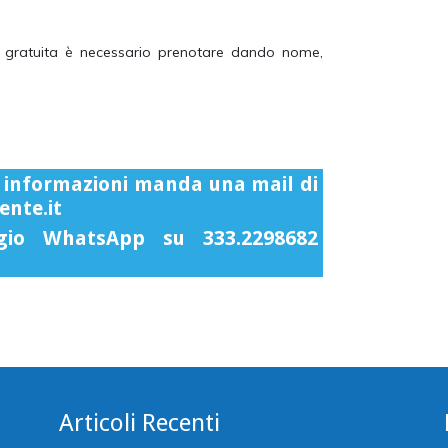
e gratuita è necessario prenotare dando nome,
ori informazioni manda una mail di
ente.it
ggio WhatsApp su
333.2298682
Articoli Recenti