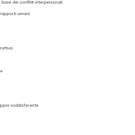
ase dei conflitti interpersonali.
 rapporti umani.
uttiva.
ne
oppia soddisfacente