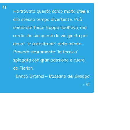
Ho trovato questo corso molto utile e
allo stesso tempo divertente. Può
sembrare forse troppo ripetitivo, ma
credo che sia questa la via giusta per
aprire “le autostrade” della mente.
Proverò sicuramente “la tecnica”
spiegata con gran passione e cuore
da Florian.
Enrico Ortensi – Bassano del Grappa
- VI