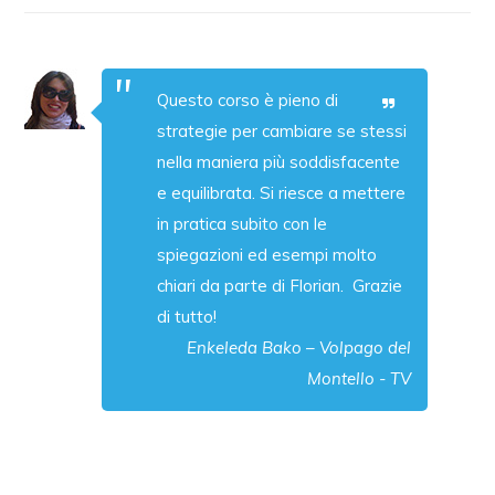
Questo corso è pieno di
strategie per cambiare se stessi
nella maniera più soddisfacente
e equilibrata. Si riesce a mettere
in pratica subito con le
spiegazioni ed esempi molto
chiari da parte di Florian. Grazie
di tutto!
Enkeleda Bako – Volpago del
Montello - TV