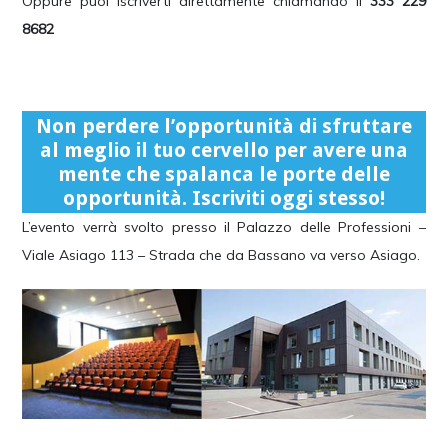
Oppure puoi iscriverti direttamente chiamando il
333 229
8682
Non perdere l’opportunità di sfruttare
al meglio il tuo cervello per avere una
mente che spalanca le porte delle
opportunità.
Iscriviti oggi stesso!
L’evento verrà svolto presso il Palazzo delle Professioni –
Viale Asiago 113 – Strada che da Bassano va verso Asiago.