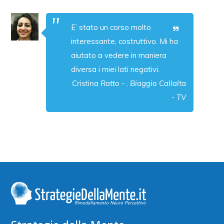
E’ stato un corso molto
interessante, costruttivo. Mi ha
aiutato a vedere in maniera
diversa i miei lati negativi.
Cristina Ratto - . Biaggio Callalta
- TV