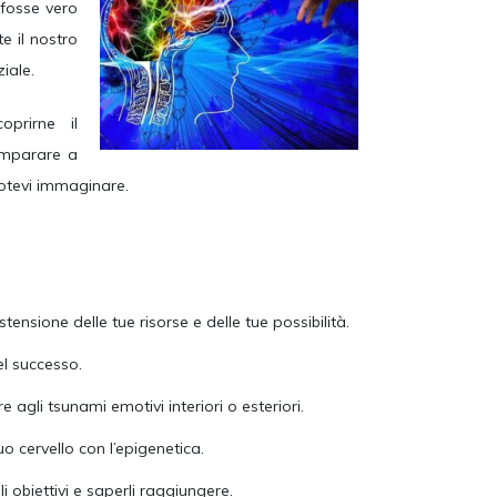
 fosse vero
 il nostro
iale.
prirne il
imparare a
otevi immaginare.
tensione delle tue risorse e delle tue possibilità.
l successo.
 agli tsunami emotivi interiori o esteriori.
tuo cervello con l’epigenetica.
i obiettivi e saperli raggiungere.