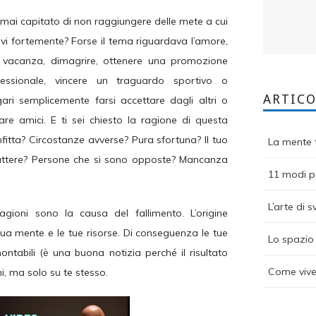
 mai capitato di non raggiungere delle mete a cui
vi fortemente? Forse il tema riguardava l’amore,
 vacanza, dimagrire, ottenere una promozione
fessionale, vincere un traguardo sportivo o
ARTICO
ari semplicemente farsi accettare dagli altri o
are amici. E ti sei chiesto la ragione di questa
fitta? Circostanze avverse? Pura sfortuna? Il tuo
La mente t
attere? Persone che si sono opposte? Mancanza
11 modi pe
L’arte di s
ioni sono la causa del fallimento. L’origine
tua mente e le tue risorse. Di conseguenza le tue
Lo spazio 
montabili (è una buona notizia perché il risultato
Come vive
i, ma solo su te stesso.