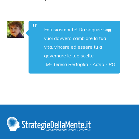
Entusiasmante! Da seguire se
vuoi davvero cambiare la tua
vita, vincere ed essere tu a
governare le tue scelte.
M- Teresa Bertaglia - Adria - RO