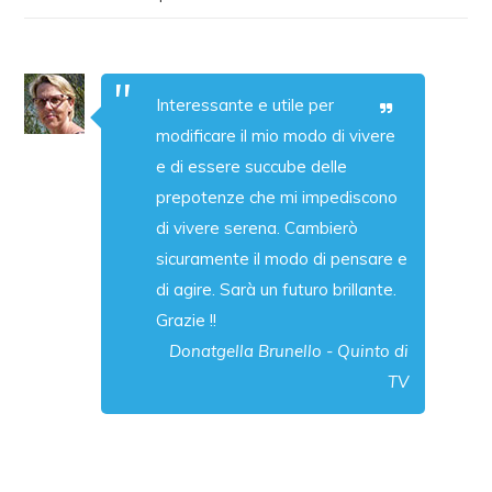
Interessante e utile per
modificare il mio modo di vivere
e di essere succube delle
prepotenze che mi impediscono
di vivere serena. Cambierò
sicuramente il modo di pensare e
di agire. Sarà un futuro brillante.
Grazie !!
Donatgella Brunello - Quinto di
TV