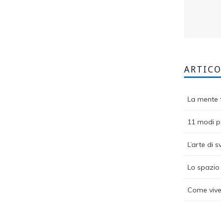
ARTICO
La mente t
11 modi pe
L’arte di s
Lo spazio 
Come vive