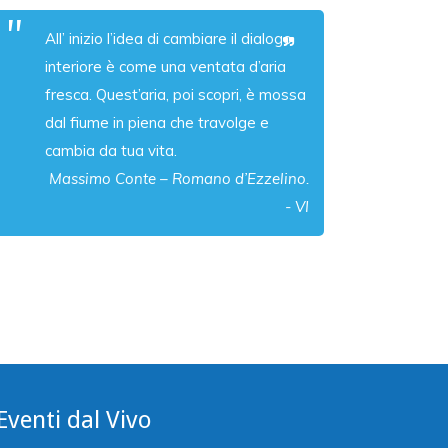
All’ inizio l’idea di cambiare il dialogo
interiore è come una ventata d’aria
fresca. Quest’aria, poi scopri, è mossa
dal fiume in piena che travolge e
cambia da tua vita.
Massimo Conte – Romano d’Ezzelino.
- VI
Eventi dal Vivo