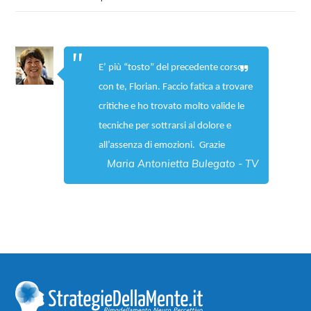
E’ più “tosto” del precedente corso
con te, Florian. Faccio fatica a trovare
critiche e ho trovato molto valide le
tecniche per sottrarsi al dolore e
all’assenza di emozioni. Grazie
Maria Antonietta Bulegato - TV