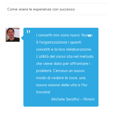
Come vivere le esperienze con successo.
I concetti non sono nuovi. Nuovo
è l’organizzazione i questi
concetti e la loro rielaborazione.
L’utilità del corso sta nel metodo
che viene dato per affrontare i
problemi. Cercavo un nuovo
modo di vedere le cose, una
nuova visione della vita e l’ho
trovata!
Michele Serafini – Rimini