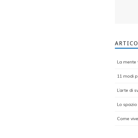
ARTICO
La mente t
11 modi pe
L’arte di s
Lo spazio 
Come vive