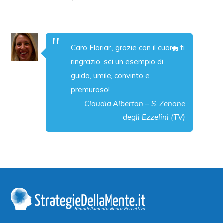
Caro Florian, grazie con il cuore, ti
ringrazio, sei un esempio di
guida, umile, convinto e
premuroso!
Claudia Alberton – S. Zenone
degli Ezzelini (TV)