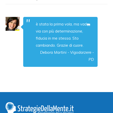
è stata la prima vola, ma vado
via con più determinazione,
fiducia in me stessa. Sto
cambiando. Grazie di cuore.
Debora Martini - Vigodarzere -
PD