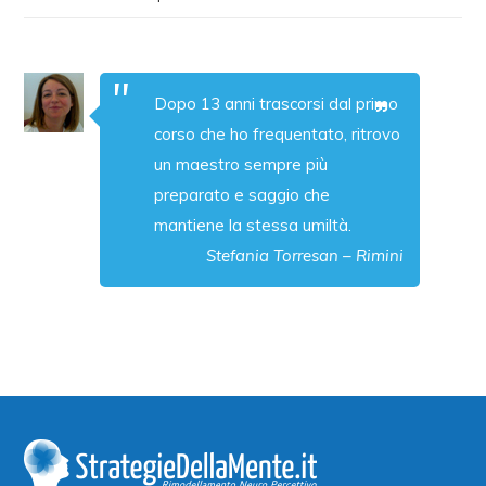
Dopo 13 anni trascorsi dal primo
corso che ho frequentato, ritrovo
un maestro sempre più
preparato e saggio che
mantiene la stessa umiltà.
Stefania Torresan – Rimini