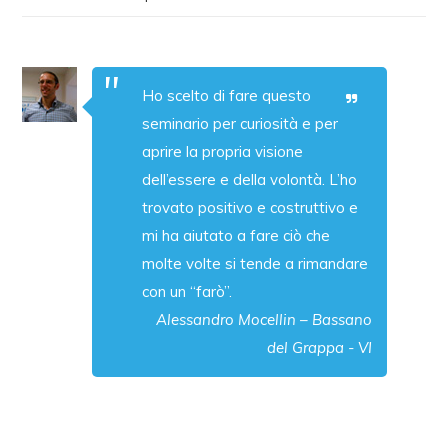
Ho scelto di fare questo
seminario per curiosità e per
aprire la propria visione
dell’essere e della volontà. L’ho
trovato positivo e costruttivo e
mi ha aiutato a fare ciò che
molte volte si tende a rimandare
con un “farò”.
Alessandro Mocellin – Bassano
del Grappa - VI