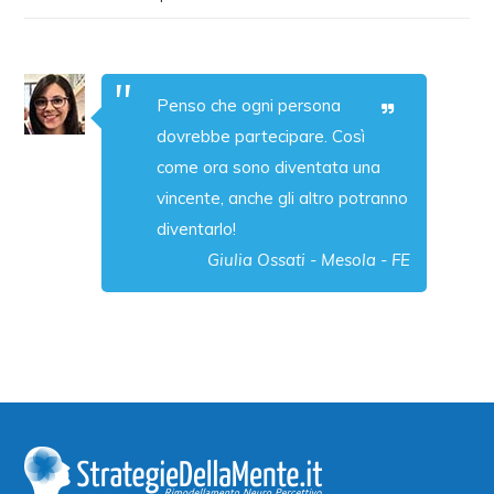
Penso che ogni persona
dovrebbe partecipare. Così
come ora sono diventata una
vincente, anche gli altro potranno
diventarlo!
Giulia Ossati - Mesola - FE