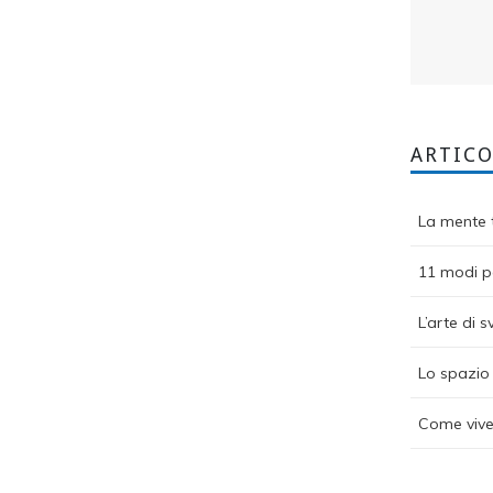
ARTICO
La mente t
11 modi pe
L’arte di s
Lo spazio 
Come vive