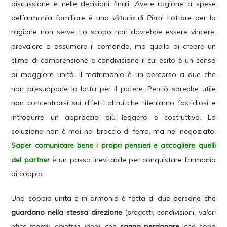
discussione e nelle decisioni finali. Avere ragione a spese
dell’armonia familiare è una
vittoria di Pirro
! Lottare per la
ragione non serve. Lo scopo non dovrebbe essere vincere,
prevalere o assumere il comando, ma quello di creare un
clima di comprensione e condivisione il cui esito è un senso
di maggiore unità. Il matrimonio è un percorso a due che
non presuppone la lotta per il potere. Perciò sarebbe utile
non concentrarsi sui difetti altrui che riteniamo fastidiosi e
introdurre un approccio più leggero e costruttivo. La
soluzione non è mai nel braccio di ferro, ma nel negoziato.
Saper comunicare bene i propri pensieri e accogliere quelli
del partner
è un passo inevitabile per conquistare l’armonia
di coppia.
Una coppia unita e in armonia è fatta di due persone che
guardano nella stessa direzione
(
progetti, condivisioni, valori
etico-morali, obiettivi, idee
), che
sanno perdonare
, che sono